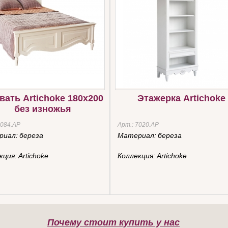
вать Artichoke 180х200
Этажерка Artichoke
без изножья
084.AP
Арт.:
7020.AР
риал:
береза
Материал:
береза
кция:
Artichoke
Коллекция:
Artichoke
Почему стоит купить у нас