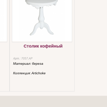
Столик кофейный
Арт.:
7057.AР
Материал:
береза
Коллекция:
Artichoke