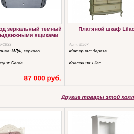
од зеркальный темный
Платяной шкаф Lila
выдвижными ящиками
KFC933
Арт.:
М507
риал:
МДФ, зеркало
Материал:
береза
кция:
Garde
Коллекция:
Lilac
87 000 руб.
Другие товары этой колл