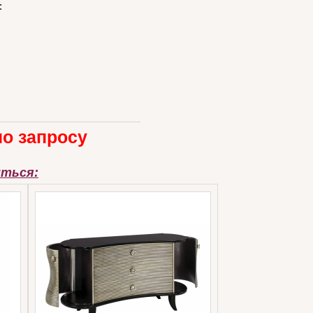
:
по запросу
иться: