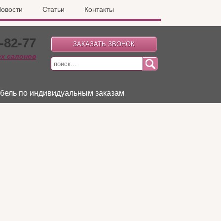
овости
Статьи
Контакты
-82-77
ех салонов
бель по индивидуальным заказам