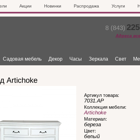
ели
Акции
Новинки
Распродажа
Услуги
Н
225
8 (843)
Адреса вс
Садовая мебель
Декор
Часы
Зеркала
Свет
Ме
д Artichoke
Артикул товара:
7031.AР
Коллекция мебели:
Artichoke
Материал:
береза
Цвет:
белый