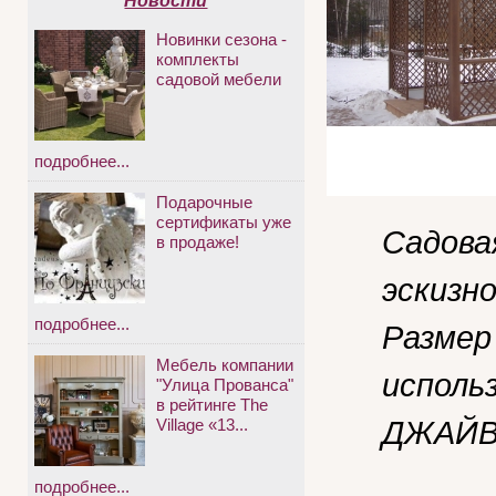
Новости
Новинки сезона -
комплекты
садовой мебели
подробнее...
Подарочные
сертификаты уже
Садова
в продаже!
эскизно
подробнее...
Размер 
Мебель компании
использ
"Улица Прованса"
в рейтинге The
ДЖАЙВ 
Village «13...
подробнее...