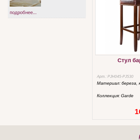
подробнее...
Стул б
Арт.:
PJH045-PJ530
Материал:
береза, 
Коллекция:
Garde
1