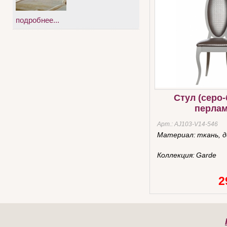
подробнее...
Стул (серо
перлам
Арт.:
AJ103-V14-546
Материал:
ткань, 
Коллекция:
Garde
2