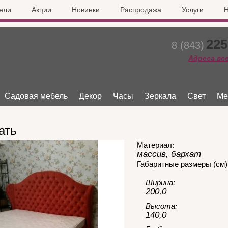
ели
Акции
Новинки
Распродажа
Услуги
Н
225
8 (843)
Адреса вс
Садовая мебель
Декор
Часы
Зеркала
Свет
Ме
ать
Материал:
массив, бархат
Габаритные размеры (см)
Ширина:
200,0
Высота:
140,0