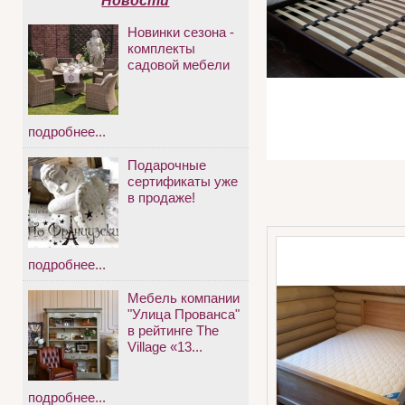
Новости
Новинки сезона -
комплекты
садовой мебели
подробнее...
Подарочные
сертификаты уже
в продаже!
подробнее...
Мебель компании
"Улица Прованса"
в рейтинге The
Village «13...
подробнее...