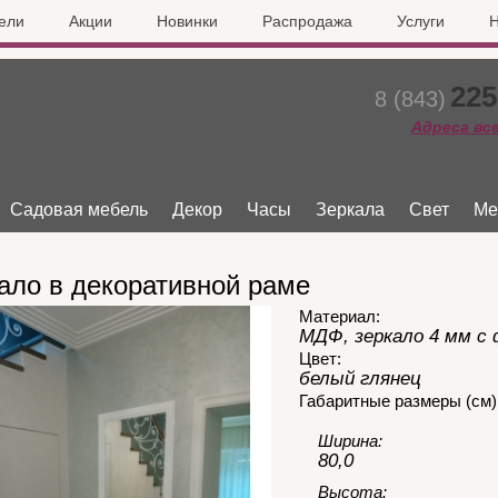
ели
Акции
Новинки
Распродажа
Услуги
Н
225
8 (843)
Адреса вс
Садовая мебель
Декор
Часы
Зеркала
Свет
Ме
ало в декоративной раме
Материал:
МДФ, зеркало 4 мм с
Цвет:
белый глянец
Габаритные размеры (см)
Ширина:
80,0
Высота: