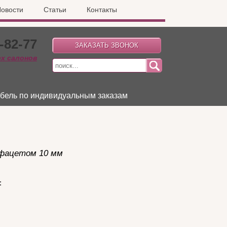
овости
Статьи
Контакты
-82-77
ех салонов
бель по индивидуальным заказам
 фацетом 10 мм
: