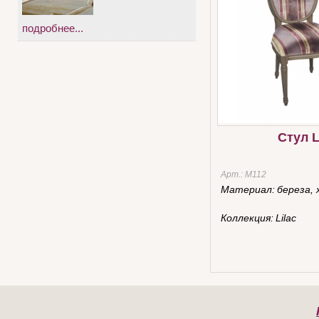
подробнее...
Стул L
Арт.:
М112
Материал:
береза, 
Коллекция:
Lilac