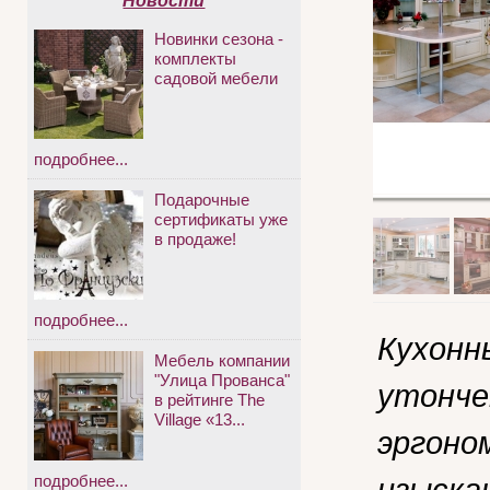
Новости
Новинки сезона -
комплекты
садовой мебели
подробнее...
Подарочные
сертификаты уже
в продаже!
подробнее...
Кухонн
Мебель компании
"Улица Прованса"
утонче
в рейтинге The
Village «13...
эргоно
изыска
подробнее...