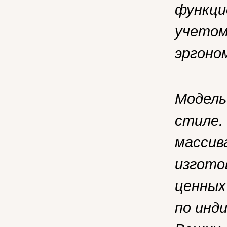
функци
учетом
эргоно
Модель
стиле.
массив
изгото
ценных
по инд