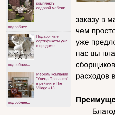
комплекты
садовой мебели
заказу в м
подробнее...
чем просто
Подарочные
уже предло
сертификаты уже
в продаже!
нас вы пла
сборщиков 
подробнее...
расходов в
Мебель компании
"Улица Прованса"
в рейтинге The
Village «13...
Преимущес
подробнее...
Благо