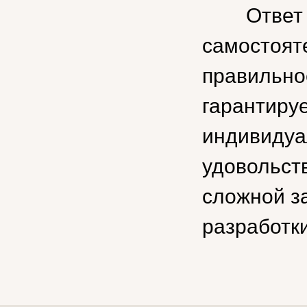
Ответ
самостоят
правильно
гарантируе
индивидуа
удовольст
сложной з
разработк