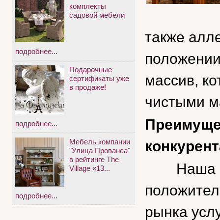
комплекты
садовой мебели
также алле
подробнее...
положении
Подарочные
массив, ко
сертификаты уже
в продаже!
чистыми м
Преимущес
подробнее...
Мебель компании
конкурент
"Улица Прованса"
в рейтинге The
Наша ком
Village «13...
положител
подробнее...
рынка услу