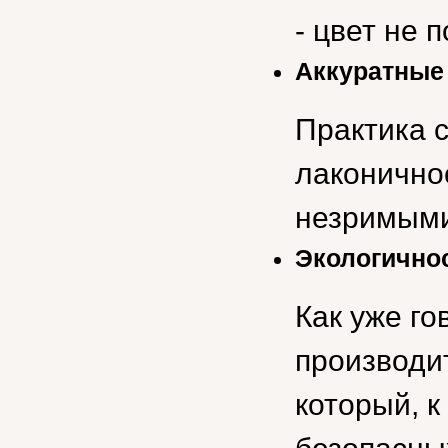
- цвет не 
Аккуратные
Практика с
лаконичнос
незримыми
Экологично
Как уже г
производит
который, к