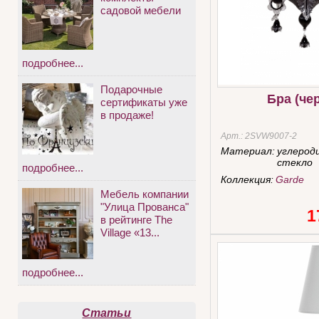
садовой мебели
подробнее...
Подарочные
Бра (че
сертификаты уже
в продаже!
Арт.:
2SVW9007-2
Материал:
углерод
стекло
подробнее...
Коллекция:
Garde
Мебель компании
"Улица Прованса"
1
в рейтинге The
Village «13...
подробнее...
Статьи