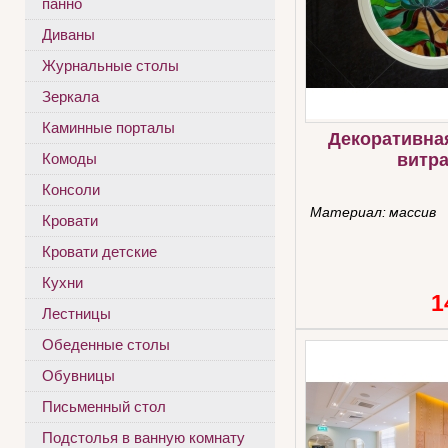
панно
Диваны
Журнальные столы
Зеркала
Каминные порталы
Декоративна
витр
Комоды
Консоли
Материал:
массив
Кровати
Кровати детские
Кухни
1
Лестницы
Обеденные столы
Обувницы
Письменный стол
Подстолья в ванную комнату