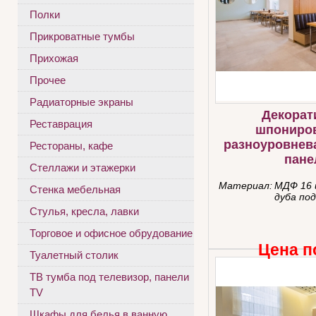
Полки
Прикроватные тумбы
Прихожая
Прочее
Радиаторные экраны
Декорат
Реставрация
шпониро
разноуровнев
Рестораны, кафе
пане
Стеллажи и этажерки
Материал:
МДФ 16 
Стенка мебельная
дуба по
Стулья, кресла, лавки
Торговое и офисное обрудование
Цена п
Туалетный столик
ТВ тумба под телевизор, панели
TV
Шкафы для белья в ванную