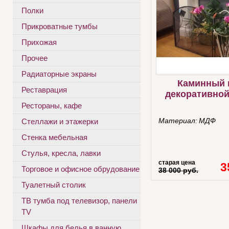
Полки
Прикроватные тумбы
Прихожая
Прочее
Радиаторные экраны
Каминный 
Реставрация
декоративной
Рестораны, кафе
Материал:
МДФ
Стеллажи и этажерки
Стенка мебельная
Стулья, кресла, лавки
старая цена
3
Торговое и офисное обрудование
38 000 руб.
Туалетный столик
ТВ тумба под телевизор, панели
TV
Шкафы для белья в ванную