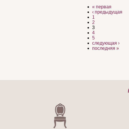
« первая
‹ предыдущая
1
2
3
4
5
следующая ›
последняя »