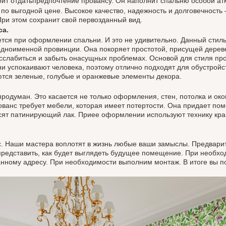
стоит отдатьпредпочтение провансу. Он наполнит спальню особой 
ыгодной цене. Высокое качество, надежность и долговечность – 
При этом сохранит свой первозданный вид.
са.
 при оформлении спальни. И это не удивительно. Данный стиль
одноименной провинции. Она покоряет простотой, присущей дерев
слабиться и забыть онасущных проблемах. Основой для стиля про
 успокаивают человека, поэтому отлично подходят для обустройст
ются зеленые, голубые и оранжевые элементы декора.
ман. Это касается не только оформления, стен, потолка и окон
ованс требует мебели, которая имеет потертости. Она придает п
осят патинирующий лак. Приее оформлении используют технику кра
аши мастера воплотят в жизнь любые ваши замыслы. Предварите
 представить, как будет выглядеть будущее помещение. При необход
анному адресу. При необходимости выполним монтаж. В итоге вы п