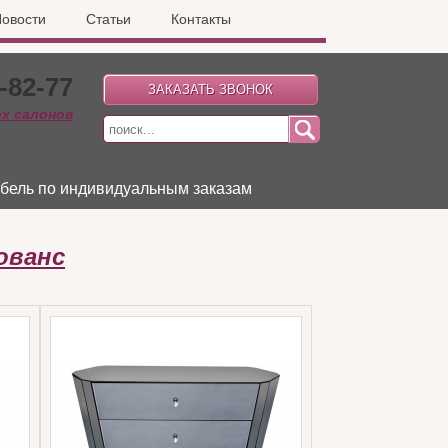
овости
Статьи
Контакты
-82-77
ех салонов
бель по индивидуальным заказам
ованс