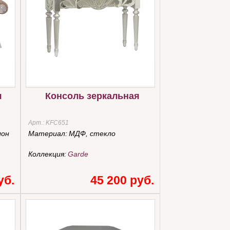
я
Консоль зеркальная
Арт.:
KFС651
лон
Материал:
МДФ, стекло
Коллекция:
Garde
уб.
45 200 руб.