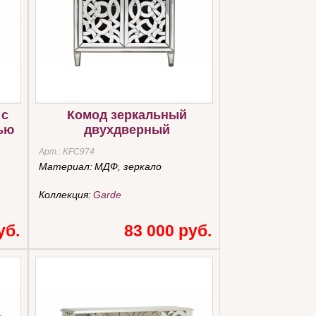
 с
Комод зеркальный
ью
двухдверный
Арт.:
KFC974
Материал:
МДФ, зеркало
Коллекция:
Garde
уб.
83 000 руб.