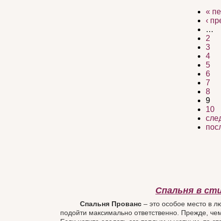
« п
‹ п
…
2
3
4
5
6
7
8
9
10
сле
пос
Спальня в сти
Спальня Прованс
– это особое место в л
подойти максимально ответственно. Прежде, че