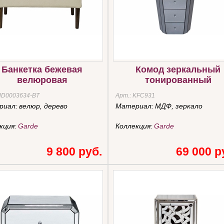
Банкетка бежевая
Комод зеркальный
велюровая
тонированный
HD0003634-BT
Арт.:
KFC931
риал:
велюр, дерево
Материал:
МДФ, зеркало
кция:
Garde
Коллекция:
Garde
9 800 руб.
69 000 р