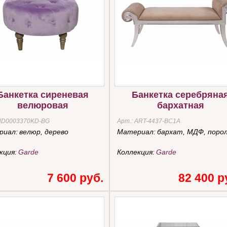
Банкетка сиреневая
Банкетка серебряна
велюровая
бархатная
HD0003370KD-BG
Арт.:
ART-4437-BC1A
риал:
велюр, дерево
Материал:
бархат, МДФ, поро
кция:
Garde
Коллекция:
Garde
7 600 руб.
82 400 р