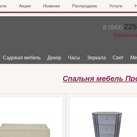
ели
Акции
Новинки
Распродажа
Услуги
Н
225
8 (843)
Адреса вс
Садовая мебель
Декор
Часы
Зеркала
Свет
Ме
Спальня мебель Пр