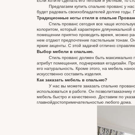
Если хотите сделать его теплым и уютным, то 
Предлагаем купить спальню прованс у нас по в
будет радовать своихобладателей долгие годы. 
Традиционные ноты стиля в спальне Прован
Стиль прованс сегодня все чаще используется
колоритом, который характерен дляуникальной 
помещении приятно проводить время, можно рас
нем отдают предпочтение пастельным тонам. Они
яркие акценты. С этой задачей отлично справля
Выбор мебели в спальню.
Стиль прованс должен быть максимально проду
атрибут помещения, подчеркивая егодизайн. Пр
его натуральность. Кроме этого, на мебель нан
искусственно составить изделия.
Как заказать мебель в спальню?
У нас вы можете заказать спальню прованс. Н
использоваться в работе. Он позволитзаказчику
мебель быстро и качественно. Доставим по указ
главнойдостопримечательностью любого дома.