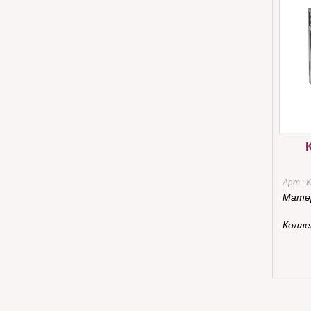
Арт.:
Мате
Колле