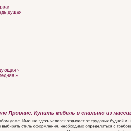
ервая
редыдущая
дующая ›
ледняя »
ле Прованс. Купить мебель в спальню из масси
юбом доме. Именно здесь человек отдыхает от трудовых будней и н
м выбирать стиль оформления, необходимо определиться с требо