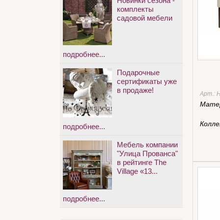
Новинки сезона -
комплекты
садовой мебели
подробнее...
Подарочные
сертификаты уже
в продаже!
Арт.:
Мате
Колле
подробнее...
Мебель компании
"Улица Прованса"
в рейтинге The
Village «13...
подробнее...