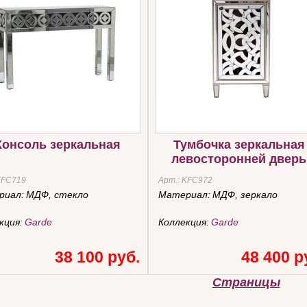
Консоль зеркальная
Тумбочка зеркальная
левосторонней двер
KFC719
Арт.:
KFC972
риал:
МДФ, стекло
Материал:
МДФ, зеркало
кция:
Garde
Коллекция:
Garde
38 100 руб.
48 400 р
Страницы