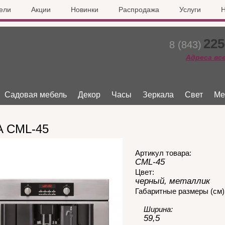
ели
Акции
Новинки
Распродажа
Услуги
Н
225
8 (843)
Адреса вс
Садовая мебель
Декор
Часы
Зеркала
Свет
Ме
 CML-45
Артикул товара:
CML-45
Цвет:
черный, металлик
Габаритные размеры (см)
Ширина:
59,5