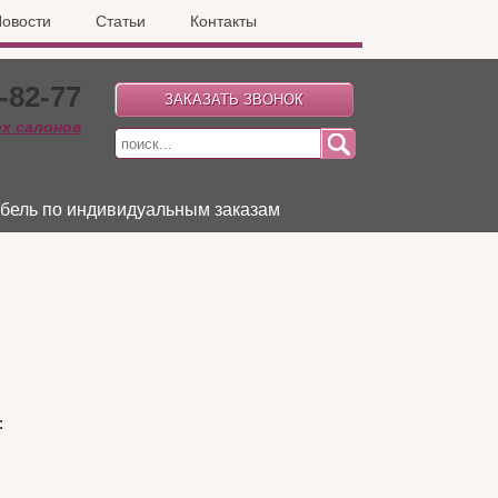
овости
Статьи
Контакты
-82-77
ех салонов
бель по индивидуальным заказам
: