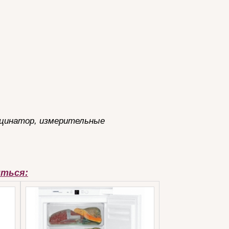
ьцинатор, измерительные
иться: