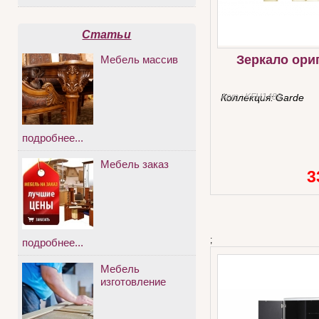
Статьи
Зеркало ори
Мебель массив
Арт.:
Коллекция:
KFH1489
Garde
подробнее...
Мебель заказ
3
;
подробнее...
Мебель
изготовление