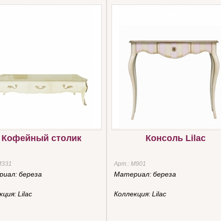
Кофейный столик
Консоль Lilac
М331
Арт.:
М901
риал:
береза
Материал:
береза
кция:
Lilac
Коллекция:
Lilac