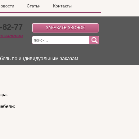
овости
Статьи
Контакты
-82-77
ех салонов
бель по индивидуальным заказам
ара:
мебели: