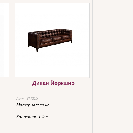
Диван Йоркшир
Арт.:
SM215
Материал:
кожа
Коллекция:
Lilac