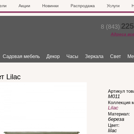
ели
Акции
Новинки
Распродажа
Услуги
Н
225
8 (843)
Адреса вс
Садовая мебель
Декор
Часы
Зеркала
Свет
Ме
т Lilac
Артикул тов
М011
Коллекция 
Lilac
Материал:
береза
Цвет:
lilac