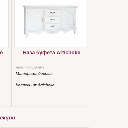
e
База буфета Artichoke
Арт.:
7070-B.ART
Материал:
береза
Коллекция:
Artichoke
екции