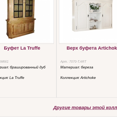
Буфет La Truffe
Верх буфета Artichok
SW661
Арт.:
7070-Т.ART
риал:
брашированный дуб
Материал:
береза
кция:
La Truffe
Коллекция:
Artichoke
Другие товары этой колл