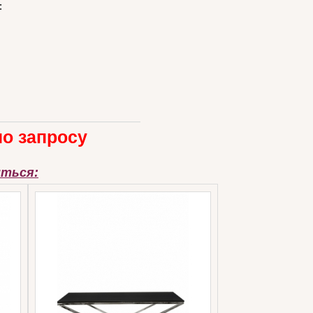
:
по запросу
иться: