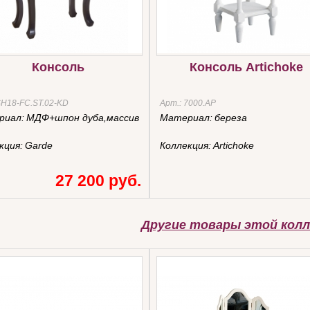
Консоль
Консоль Artichoke
H18-FC.ST.02-KD
Арт.:
7000.AР
риал:
МДФ+шпон дуба,массив
Материал:
береза
кция:
Garde
Коллекция:
Artichoke
27 200 руб.
Другие товары этой колл