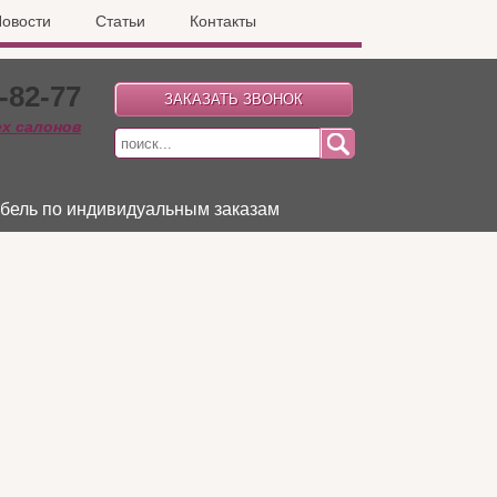
овости
Статьи
Контакты
-82-77
ех салонов
бель по индивидуальным заказам