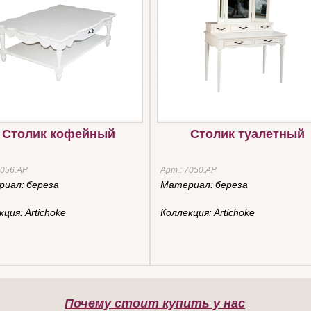
Столик кофейный
Столик туалетный
056.AР
Арт.:
7050.AР
риал:
береза
Материал:
береза
кция:
Artichoke
Коллекция:
Artichoke
Почему стоит купить у нас