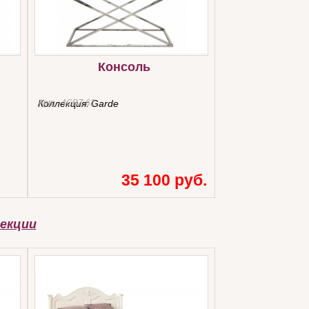
Консоль
Арт.:
Коллекция:
4СBZ-61
Garde
35 100 руб.
екции