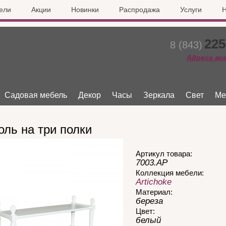
ели
Акции
Новинки
Распродажа
Услуги
Н
225
8 (843)
Адреса вс
Садовая мебель
Декор
Часы
Зеркала
Свет
Ме
оль на три полки
Артикул товара:
7003.AР
Коллекция мебели:
Artichoke
Материал:
береза
Цвет:
белый