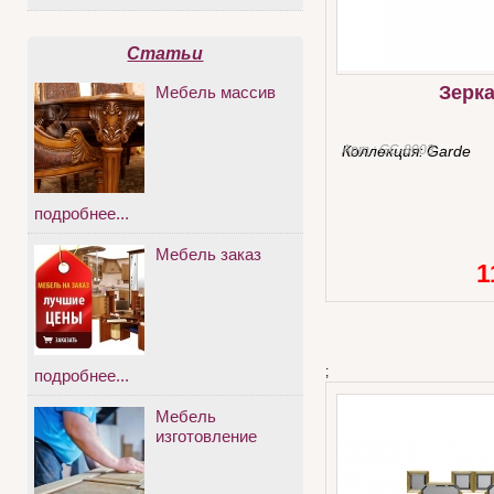
Статьи
Зерк
Мебель массив
Арт.:
Коллекция:
GC-8003
Garde
подробнее...
Мебель заказ
1
;
подробнее...
Мебель
изготовление