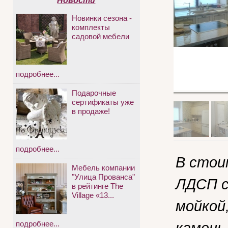
Новости
Новинки сезона -
комплекты
садовой мебели
подробнее...
Подарочные
сертификаты уже
в продаже!
подробнее...
В стои
Мебель компании
"Улица Прованса"
ЛДСП с
в рейтинге The
Village «13...
мойкой
камень
подробнее...