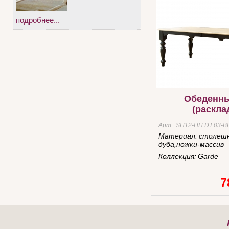
подробнее...
Обеденны
(раскла
Арт.:
SH12-HH.DT.03-
Материал:
столеш
дуба,ножки-массив
Коллекция:
Garde
7