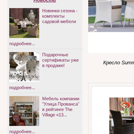
Новости
Новинки сезона -
комплекты
садовой мебели
подробнее...
Подарочные
сертификаты уже
Кресло Summ
в продаже!
подробнее...
Мебель компании
"Улица Прованса"
в рейтинге The
Village «13...
подробнее...