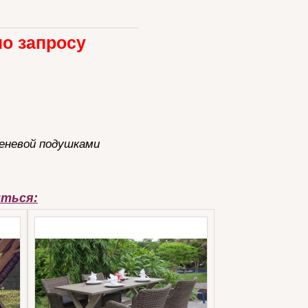
по запросу
реневой подушками
иться: