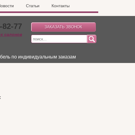
овости
Статьи
Контакты
-82-77
ех салонов
бель по индивидуальным заказам
: