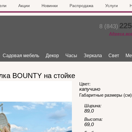
ели
Акции
Новинки
Распродажа
Услуги
Н
225
8 (843)
Адреса вс
Садовая мебель
Декор
Часы
Зеркала
Свет
Ме
лка BOUNTY на стойке
Цвет:
капучино
Габаритные размеры (см)
Ширина:
89,0
Высота:
69,0