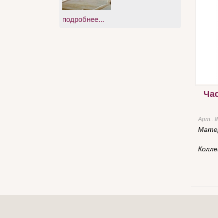
подробнее...
Час
Арт.:
I
Мате
Колле