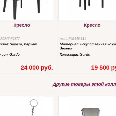
Кресло
Кресло
JC347-PJ877
Арт.:
PJB348-819
риал:
береза, бархат
Материал:
искусственная кожа
дерево
кция:
Garde
Коллекция:
Garde
24 000 руб.
19 500 р
Другие товары этой колл