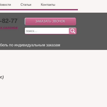
овости
Статьи
Контакты
-82-77
ех салонов
бель по индивидуальным заказам
с)