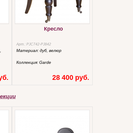
Кресло
Арт.:
PJC742-PJ842
,
Материал:
дуб, велюр
Коллекция:
Garde
уб.
28 400 руб.
екции