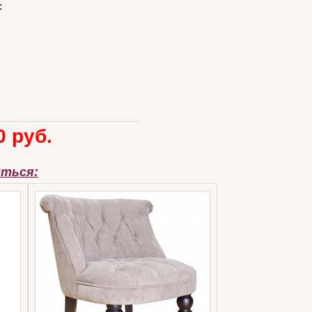
:
0 руб.
иться: